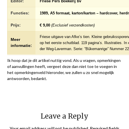
Editor:
Friese Pers Boekerij bv
Functies:
1989, A5 formaat, karton/karton – hardcover, herd
Prijs:
€ 9,00
(Exclusief verzendkosten)
Friese uitgave van Afke’s tien. Kleine gebruiksspo
Meer
op het eerste schutblad. 119 pagina’s. Illustraties. I
informatie:
der Weg-Laverman. Serie: “Bûkemanrige” Nummer 22
Ik hoop dat je dit artikel nuttig vond. Als u vragen, opmerkingen
of aanvullingen heeft, vergeet deze dan niet toe te voegen in
het opmerkingenveld hieronder, we zullen u zo snel mogelijk
antwoorden, bedankt.
Leave a Reply
Your email address will not be published.
Required fields