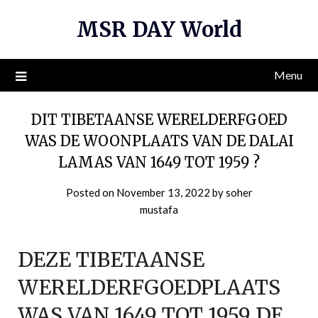
Skip
MSR DAY World
to
content
Menu
DIT TIBETAANSE WERELDERFGOED
WAS DE WOONPLAATS VAN DE DALAI
LAMAS VAN 1649 TOT 1959 ?
Posted on
November 13, 2022
by
soher
mustafa
DEZE TIBETAANSE
WERELDERFGOEDPLAATS
WAS VAN 1649 TOT 1959 DE