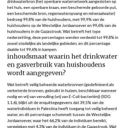
drinkwaterbron (het openbare waternetwerk aangesloten op
het huis, een openbare kraan, een beschermde geboorde put,
een beschermde bron, regenwateropvang en mineraalwater)
bedroeg 99,8% van de huishoudens, met 99,9% van de
huishoudens op de Westelijke Jordaanoever en 99,6% van de
huishoudens in de Gazastrook. Wat betreft het type
nederzetting, deze percentages werden verdeeld tot 99,8% in
zowel stedelijke als landelijke gebieden, en dit percentage
daalde tot 99,6% in kampen.
inhoudsmaat waarin het drinkwater
en gasverbruik van huishoudens
wordt aangegeven?
Wat betreft veilig beheerde waterbronnen (gedefinieerd als
verbeterde bronnen, gebruikt in huizen, beschikbaar wanneer
nodig en vrij van vervuiling (vrij van E-Coli-bacteriën)) (SDG
1.1.6), blijkt uit de enquêtegegevens dat 39,5% van de
waterindividuen in Palestina heeft toegang tot veilig beheerd
water, en dit percentage schommelt tussen de Westelijke
Jordaanoever, waar het 66,2% van de individuen bereikt,
vergeleken met 4,3% van de individuen in de Gazastrook. Wat