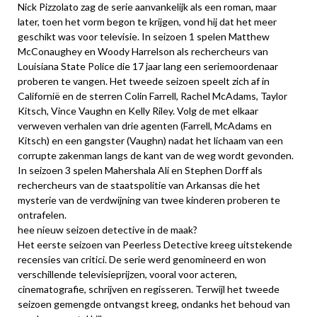
Nick Pizzolato zag de serie aanvankelijk als een roman, maar
later, toen het vorm begon te krijgen, vond hij dat het meer
geschikt was voor televisie. In seizoen 1 spelen Matthew
McConaughey en Woody Harrelson als rechercheurs van
Louisiana State Police die 17 jaar lang een seriemoordenaar
proberen te vangen. Het tweede seizoen speelt zich af in
Californië en de sterren Colin Farrell, Rachel McAdams, Taylor
Kitsch, Vince Vaughn en Kelly Riley. Volg de met elkaar
verweven verhalen van drie agenten (Farrell, McAdams en
Kitsch) en een gangster (Vaughn) nadat het lichaam van een
corrupte zakenman langs de kant van de weg wordt gevonden.
In seizoen 3 spelen Mahershala Ali en Stephen Dorff als
rechercheurs van de staatspolitie van Arkansas die het
mysterie van de verdwijning van twee kinderen proberen te
ontrafelen.
hee nieuw seizoen detective in de maak?
Het eerste seizoen van Peerless Detective kreeg uitstekende
recensies van critici. De serie werd genomineerd en won
verschillende televisieprijzen, vooral voor acteren,
cinematografie, schrijven en regisseren. Terwijl het tweede
seizoen gemengde ontvangst kreeg, ondanks het behoud van