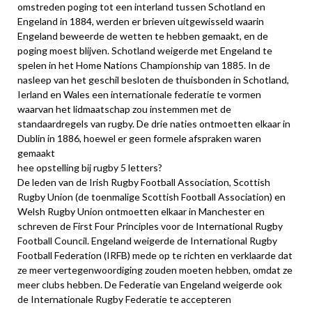
omstreden poging tot een interland tussen Schotland en
Engeland in 1884, werden er brieven uitgewisseld waarin
Engeland beweerde de wetten te hebben gemaakt, en de
poging moest blijven. Schotland weigerde met Engeland te
spelen in het Home Nations Championship van 1885. In de
nasleep van het geschil besloten de thuisbonden in Schotland,
Ierland en Wales een internationale federatie te vormen
waarvan het lidmaatschap zou instemmen met de
standaardregels van rugby. De drie naties ontmoetten elkaar in
Dublin in 1886, hoewel er geen formele afspraken waren
gemaakt
hee opstelling bij rugby 5 letters?
De leden van de Irish Rugby Football Association, Scottish
Rugby Union (de toenmalige Scottish Football Association) en
Welsh Rugby Union ontmoetten elkaar in Manchester en
schreven de First Four Principles voor de International Rugby
Football Council. Engeland weigerde de International Rugby
Football Federation (IRFB) mede op te richten en verklaarde dat
ze meer vertegenwoordiging zouden moeten hebben, omdat ze
meer clubs hebben. De Federatie van Engeland weigerde ook
de Internationale Rugby Federatie te accepteren