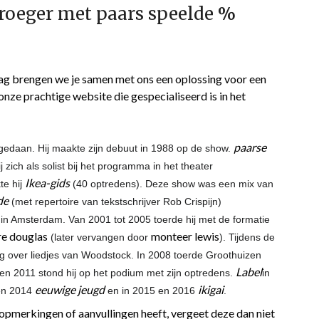
roeger met paars speelde %
g brengen we je samen met ons een oplossing voor een
 onze prachtige website die gespecialiseerd is in het
paarse
gedaan. Hij maakte zijn debuut in 1988 op de show.
 zich als solist bij het programma in het theater
Ikea-gids
te hij
(40 optredens). Deze show was een mix van
de
(met repertoire van tekstschrijver Rob Crispijn)
in Amsterdam. Van 2001 tot 2005 toerde hij met de formatie
re douglas
monteer lewis
(later vervangen door
). Tijdens de
g over liedjes van Woodstock. In 2008 toerde Groothuizen
Label
 en 2011 stond hij op het podium met zijn optredens.
in
eeuwige jeugd
ikigai
en 2014
en in 2015 en 2016
.
n, opmerkingen of aanvullingen heeft, vergeet deze dan niet