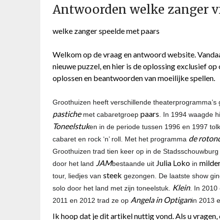
Antwoorden welke zanger v
welke zanger speelde met paars
Welkom op de vraag en antwoord website. Vandaa
nieuwe puzzel, en hier is de oplossing exclusief op
oplossen en beantwoorden van moeilijke spellen.
Groothuizen heeft verschillende theaterprogramma’s 
pastiche
paars
met cabaretgroep
. In 1994 waagde hij
Toneelstuk
en in de periode tussen 1996 en 1997 tolk
de roton
cabaret en rock ‘n’ roll. Met het programma
Groothuizen trad tien keer op in de Stadsschouwburg 
JAM
Julia Loko
milde
door het land
bestaande uit
in
steek
tour, liedjes van
gezongen. De laatste show gin
Klein
solo door het land met zijn toneelstuk.
. In 2010
Angela in Optigan
2011 en 2012 trad ze op
in 2013 
Ik hoop dat je dit artikel nuttig vond. Als u vrage