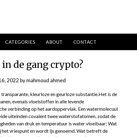
CATEGORIES
ABOUT
CONTACT
 in de gang crypto?
16, 2022
by
mahmoud ahmed
 transparante, kleurloze en geurloze substantie.Het is de
en, evenals vloeistoffen in alle levende
he verbinding op het aardoppervlak. Een watermolecuul
eide uiteinden covalent twee waterstofatomen, zodat de
gheden van druk en temperatuur is water vloeibaar; Wat
 het vriespunt en wordt ijs genoemd. Wat betreft de