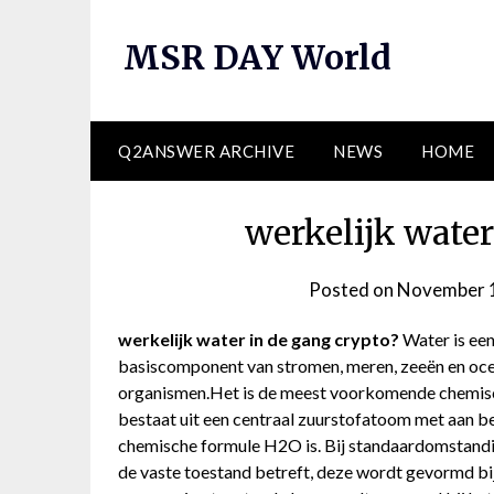
Skip
to
MSR DAY World
content
Q2ANSWER ARCHIVE
NEWS
HOME
werkelijk water
Posted on
November 
werkelijk water in de gang crypto?
Water is een
basiscomponent van stromen, meren, zeeën en ocean
organismen.Het is de meest voorkomende chemisc
bestaat uit een centraal zuurstofatoom met aan b
chemische formule H2O is. Bij standaardomstandi
de vaste toestand betreft, deze wordt gevormd bij